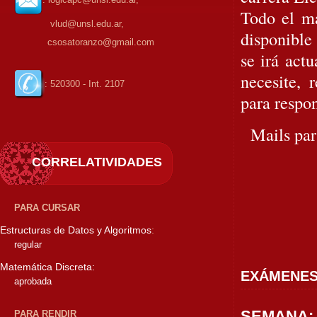
Todo el ma
vlud@unsl.edu.ar,
disponible
csosatoranzo@gmail.com
se irá act
necesite, 
: 520300 - Int. 2107
para respon
Mails par
CORRELATIVIDADES
PARA CURSAR
Estructuras de Datos y Algoritmos
:
regular
Matemática Discreta:
EXÁMENE
aprobada
SEMANA
PARA RENDIR