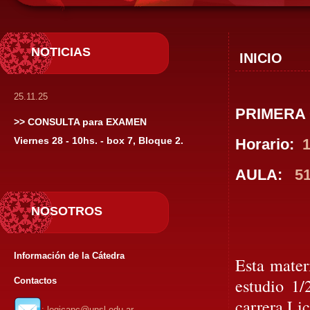
NOTICIAS
INICIO
25.11.25
PRIMERA
>> CONSULTA para EXAMEN
Viernes 28 - 10hs. - box 7, Bloque 2.
Horario:
1
AULA:
51
NOSOTROS
Información de la Cátedra
Esta mater
estudio 1/
Contactos
carrera Li
: logicapc@unsl.edu.ar,